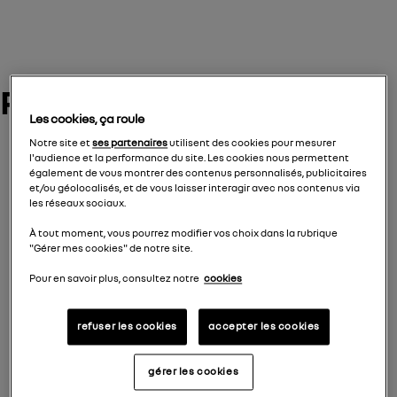
Reveal Austral
Les cookies, ça roule
Notre site et
ses partenaires
utilisent des cookies pour mesurer
l'audience et la performance du site. Les cookies nous permettent
également de vous montrer des contenus personnalisés, publicitaires
et/ou géolocalisés, et de vous laisser interagir avec nos contenus via
les réseaux sociaux.
À tout moment, vous pourrez modifier vos choix dans la rubrique
"Gérer mes cookies" de notre site.
Pour en savoir plus, consultez notre
cookies
refuser les cookies
accepter les cookies
gérer les cookies