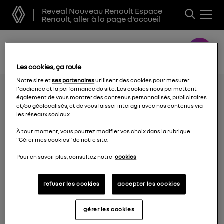
Reveal Nouveau Renault Espace
Renault, aller à la page d'accueil
Les cookies, ça roule
Notre site et
ses partenaires
utilisent des cookies pour mesurer
l'audience et la performance du site. Les cookies nous permettent
également de vous montrer des contenus personnalisés, publicitaires
et/ou géolocalisés, et de vous laisser interagir avec nos contenus via
les réseaux sociaux.
À tout moment, vous pourrez modifier vos choix dans la rubrique
"Gérer mes cookies" de notre site.
Pour en savoir plus, consultez notre
cookies
refuser les cookies
accepter les cookies
les autres marques
gérer les cookies
Alpine Cars events