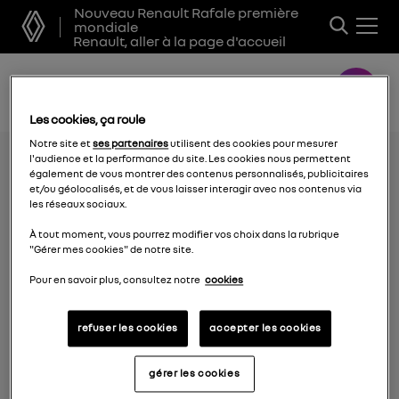
Nouveau Renault Rafale première
mondiale
Renault, aller à la page d'accueil
Les cookies, ça roule
Notre site et
ses partenaires
utilisent des cookies pour mesurer
l'audience et la performance du site. Les cookies nous permettent
également de vous montrer des contenus personnalisés, publicitaires
et/ou géolocalisés, et de vous laisser interagir avec nos contenus via
les réseaux sociaux.
À tout moment, vous pourrez modifier vos choix dans la rubrique
"Gérer mes cookies" de notre site.
Pour en savoir plus, consultez notre
cookies
refuser les cookies
accepter les cookies
les autres marques
gérer les cookies
Alpine Cars events