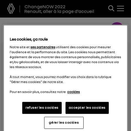
ChangeNOW 2022
Renault, aller à la page d'accueil
Les cookies, ça roule
Notre site et
ses partenaires
utilisent des cookies pour mesurer
l'audience et la performance du site. Les cookies nous permettent
également de vous montrer des contenus personnalisés, publicitaires
et/ou géolocalisés, et de vous laisser interagir avec nos contenus via
les réseaux sociaux.
À tout moment, vous pourrez modifier vos choix dans la rubrique
"Gérer mes cookies" de notre site.
Pour en savoir plus, consultez notre
cookies
refuser les cookies
accepter les cookies
les autres marques
gérer les cookies
Alpine Cars events