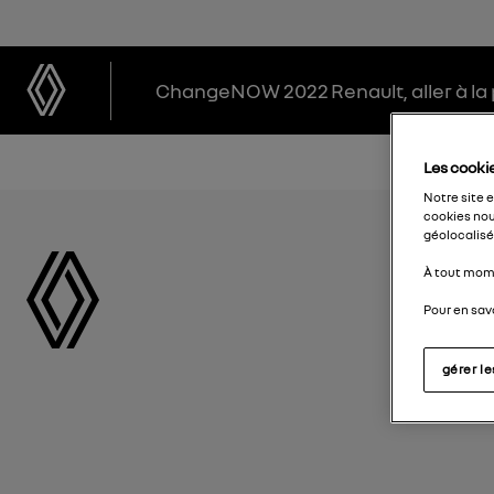
ChangeNOW 2022
Renault, aller à l
Les cookie
Notre site 
cookies nou
géolocalisés
À tout mome
Pour en savo
gérer l