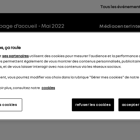
Tous les événement
a page d'accueil
- Mai 2022
Médiacenter
Int
s, ça roule
et
ses partenaires
utilisent des cookies pour mesurer l'audience et la performance d
s permettent également de vous montrer des contenus personnalisés, publicitair
, et de vous laisser interagir avec nos contenus via les réseaux sociaux.
nt, vous pourrez modifier vos choix dans la rubrique "Gérer mes cookies" de notre 
ir plus, consultez notre
cookies
es cookies
refuser les cookies
accepter 