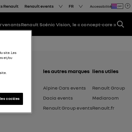
s Renault
Renault events
FR
Accessibilité
OFF
ervenants
Renault Scénic Vision, le « concept-care »
u site. Les
es et/ou
les autres marques
liens utiles
site.
Alpine Cars events
Renault Group
Dacia events
Mediaroom
les cookies
Renault Group events
Renault.fr