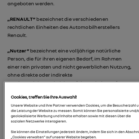
angeboten werden.
„RENAULT“
bezeichnet die verschiedenen
rechtlichen Einheiten des Automobilherstellers
Renault.
„Nutzer“
bezeichnet eine volljährige natürliche
Person, die für ihren eigenen Bedarf, im Rahmen
einer rein privaten und nicht gewerblichen Nutzung,
ohne direkte oder indirekte
Gewinnerzielungsabsicht auf der Website surft.
Cookies, treffen Sie Ihre Auswahl!
Unsere Website und ihre Partner verwenden Cookies, um die Besucherzahl 
die Leistung der Website zu messen. Somit können Sie personalisierte und/
2 – ZWECK DER WEBSITE
geolokalisierte Werbung und Inhalte erhalten sowie mit diesen über die
sozialen Netzwerke interagieren.
Sie können die Einstellungen jederzeit ändern, indem Sie sich in den Abschni
Diese Website ist ein Portal, das es dem Nutzer
„Cookies verwalten“ auf unserer Website begeben.