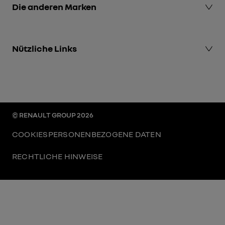
Die anderen Marken
Dacia events
Nützliche Links
Mobilize events
Renault Group events
Renault Group
Espace presse
Renault.de
© RENAULT GROUP 2026
COOKIES
PERSONENBEZOGENE DATEN
RECHTLICHE HINWEISE