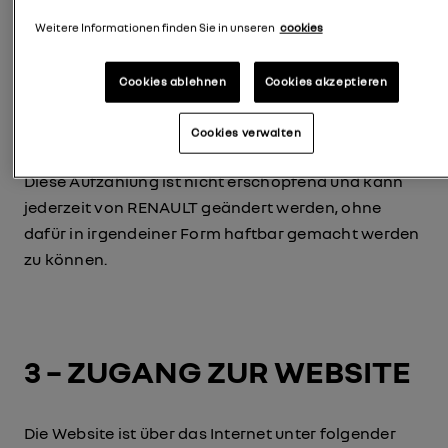
ermöglicht:
Weitere Informationen finden Sie in unseren
cookies
das Event Renault live zu verfolgen
Cookies ablehnen
Cookies akzeptieren
sich über die News i.Z.m. dem Renault-Event zu
informieren.
Cookies verwalten
Diese Aufzählung ist nicht erschöpfend und kann
jederzeit von RENAULT geändert werden, ohne
dafür in irgendeiner Form haftbar gemacht werden
zu können.
3 – ZUGANG ZUR WEBSITE
Die Website ist über das Internet unter folgender