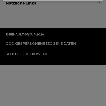
Nützliche Links
Mobilize events
Renault Group events
Renault Group
Espace presse
Renault.de
© RENAULT GROUP 2026
COOKIES
PERSONENBEZOGENE DATEN
RECHTLICHE HINWEISE