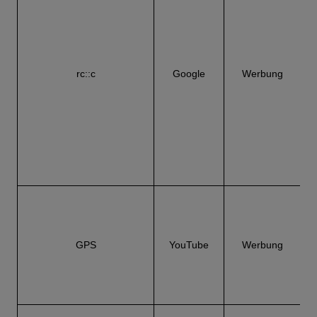
C
W
rc::c
Google
Werbung
GPS
YouTube
Werbung
u