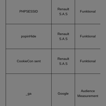
Renault
PHPSESSID
Funktional
S.A.S
N
Renault
popinHide
Funktional
S.A.S
Renault
C
CookieCon sent
Funktional
S.A.S
e
Audience
_ga
Google
Measurement
ü