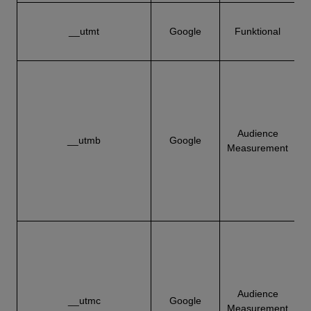
B
__utmt
Google
Funktional
S
A
Audience
__utmb
Google
Measurement
A
S
A
Audience
__utmc
Google
Measurement
A