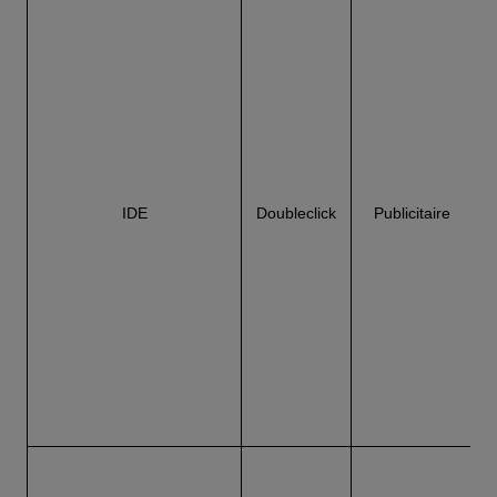
N
IDE
Doubleclick
Publicitaire
d
g
e