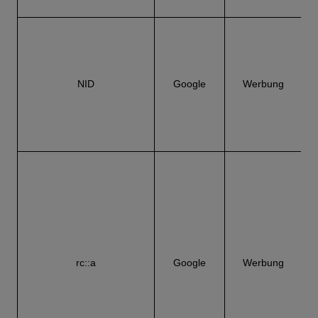
NID
Google
Werbung
C
W
rc::a
Google
Werbung