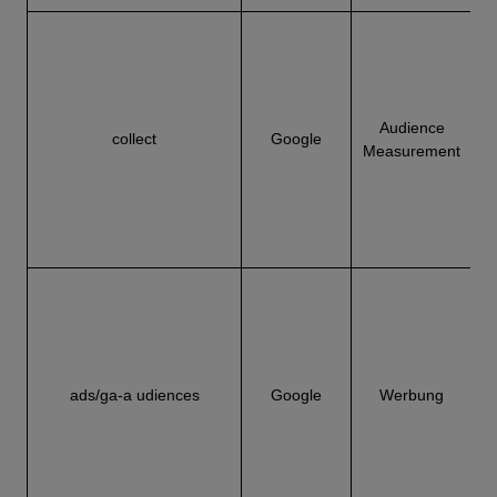
W
Audience
collect
Google
Measurement
A
u
ads/ga-a udiences
Google
Werbung
a
e