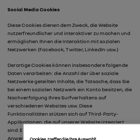
Social Media Cookies
Diese Cookies dienen dem Zweck, die Website
nutzerfreundlicher und interaktiver zu machen und
ermöglichen Ihnen die Interaktion mit sozialen
Netzwerken (Facebook, Twitter, LinkedIn usw.)
Derartige Cookies können insbesondere folgende
Daten verarbeiten: die Anzahl der über soziale
Netzwerke geteilten Inhalte, die Tatsache, dass Sie
bei einem sozialen Netzwerk ein Konto besitzen, die
Nachverfolgung Ihres Surfverhaltens auf
verschiedenen Websites usw. Diese
Funktionalitäten stützen sich auf Third-Party-
Applikationen, die auf unserer Website integriert
sind. Ein soziales Netzwerk, das einen solchen
Anwendungsbutton zur Verfügung stellt, kann Sie
Cookies, treffen Sie Ihre Auswahl!