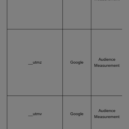
Audience
N
__utmz
Google
Measurement
v
Audience
__utmv
Google
V
Measurement