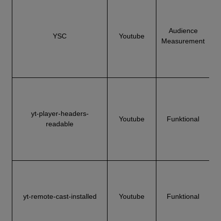
e
Audience
YSC
Youtube
Measurement
a
yt-player-headers-
Youtube
Funktional
d
readable
Y
yt-remote-cast-installed
Youtube
Funktional