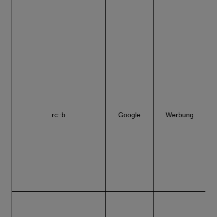
C
W
rc::b
Google
Werbung