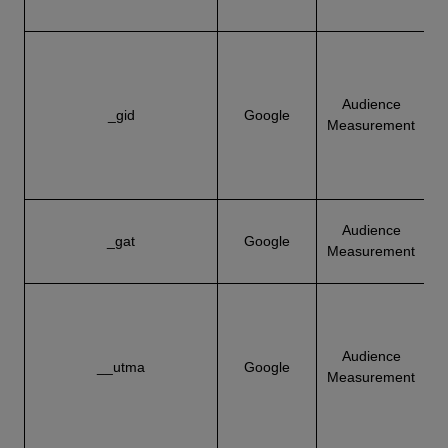
e
Audience
_gid
Google
Measurement
ü
B
Audience
_gat
Google
Measurement
Audience
__utma
Google
Measurement
d