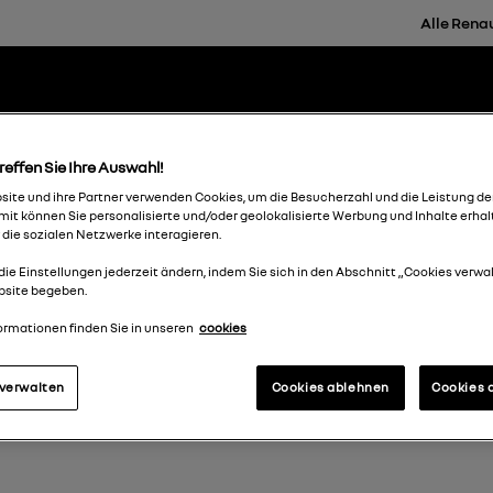
Alle Rena
reffen Sie Ihre Auswahl!
ite und ihre Partner verwenden Cookies, um die Besucherzahl und die Leistung de
it können Sie personalisierte und/oder geolokalisierte Werbung und Inhalte erhal
 die sozialen Netzwerke interagieren.
die Einstellungen jederzeit ändern, indem Sie sich in den Abschnitt „Cookies verwa
bsite begeben.
ormationen finden Sie in unseren
cookies
 verwalten
Cookies ablehnen
Cookies 