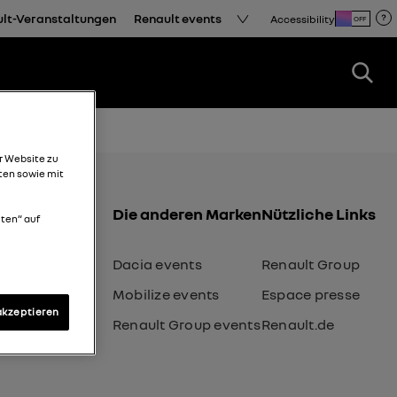
ult-Veranstaltungen
Renault events
Accessibility
OFF
r Website zu
ten sowie mit
Die anderen Marken
Nützliche Links
lten“ auf
Dacia events
Renault Group
Mobilize events
Espace presse
akzeptieren
Renault Group events
Renault.de