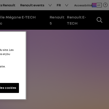
s Renault
Renault events
FR
Accessibilité
OFF
lle Mégane E-TECH
Renault
Renault E-
ic
5
TECH
u site. Les
es et/ou
site.
les cookies