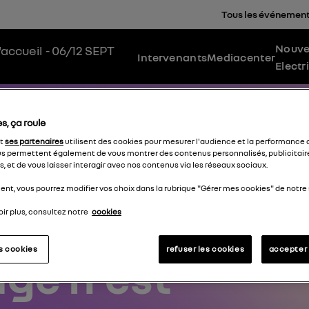
Tous les événement
Nouve
'accueil
- 06/12 SEPT
Intervenants
Mediacenter
Electr
s, ça roule
et
ses partenaires
utilisent des cookies pour mesurer l'audience et la performance d
s permettent également de vous montrer des contenus personnalisés, publicitair
, et de vous laisser interagir avec nos contenus via les réseaux sociaux.
nt, vous pourrez modifier vos choix dans la rubrique "Gérer mes cookies" de notre 
ir plus, consultez notre
cookies
es cookies
refuser les cookies
accepter 
page
n'est