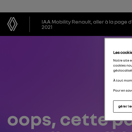
IAA Mobility
Renault, aller à la page d
2021
Les cookie
Notre site 
cookies nou
géolocalisés
À tout mome
Pour en savo
gérer l
oops, cette 